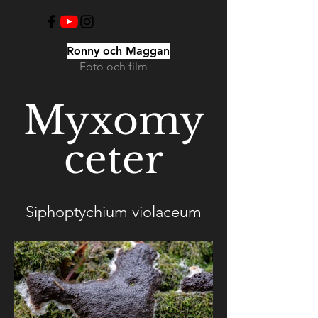
Ronny och Maggan
Foto och film
Myxomy
ceter
Siphoptychium violaceum