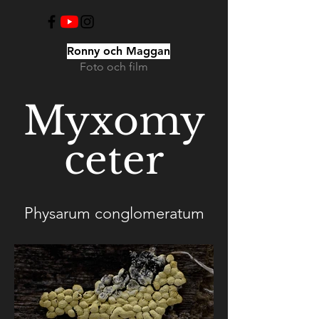
Ronny och Maggan
Foto och film
Myxomy
ceter
Physarum conglomeratum