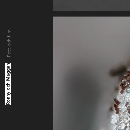
Foto och film
Ronny och Maggan