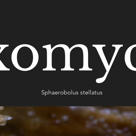
omyc
Sphaerobolus stellatus