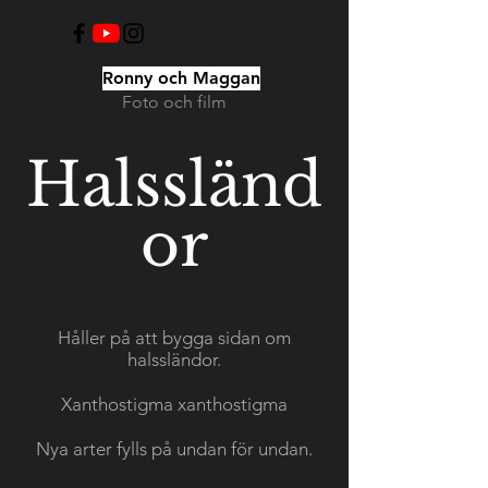
Ronny och Maggan
Foto och film
Halssländ
or
Håller på att bygga sidan om
halssländor.
Xanthostigma xanthostigma
Nya arter fylls på undan för undan.