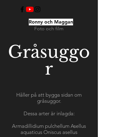
Ronny och Maggan
Foto och film
Gråsuggo
r
Håller på att bygga sidan om
gråsuggor.
Dessa arter är inlagda:
Armadillidium pulchellum Asellus
aquaticus Oniscus asellus