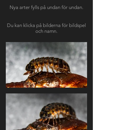
Nya arter fylls på undan för undan.
Du kan klicka på bilderna för bildspel
och namn.